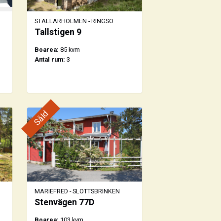
STALLARHOLMEN - RINGSÖ
Tallstigen 9
Boarea:
85 kvm
Antal rum:
3
Såld
MARIEFRED - SLOTTSBRINKEN
Stenvägen 77D
Boarea:
103 kvm