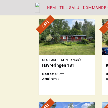
HEM
TILL SALU
KOMMANDE 
Såld
S
STALLARHOLMEN - RINGSÖ
L
Havreringen 181
K
Boarea:
48 kvm
B
Antal rum:
3
A
Såld
S