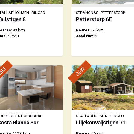
TALLARHOLMEN - RINGSÖ
STRÄNGNÄS - PETTERSTORP
allstigen 8
Petterstorp 6E
oarea:
43 kvm
Boarea:
62 kvm
ntal rum:
3
Antal rum:
2
åld
Såld
ORRE DE LA HORADADA
STALLARHOLMEN - RINGSÖ
osta Blanca Sur
Liljekonvaljstigen 71
oarea:
112,6 kvm
Boarea:
36 kvm