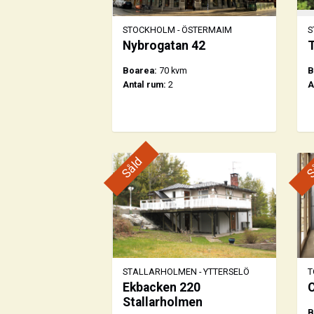
STOCKHOLM - ÖSTERMAIM
S
Nybrogatan 42
T
Boarea:
70 kvm
B
Antal rum:
2
A
Såld
S
STALLARHOLMEN - YTTERSELÖ
T
Ekbacken 220
C
Stallarholmen
B