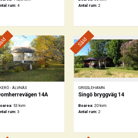
ntal rum:
4
Antal rum:
2
åld
Såld
KERÖ - ÄLVNÄS
GRISSLEHAMN
Domherrevägen 14A
Singö bryggväg 14
oarea:
53 kvm
Boarea:
20 kvm
ntal rum:
3
Antal rum:
2