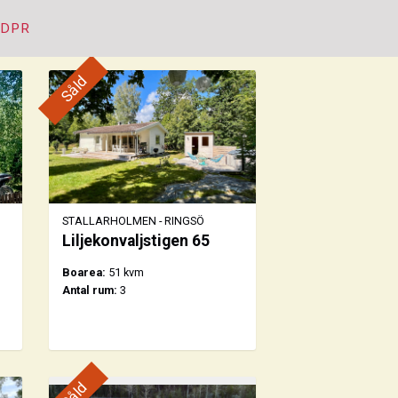
GDPR
Såld
STALLARHOLMEN - RINGSÖ
Liljekonvaljstigen 65
Boarea:
51 kvm
Antal rum:
3
Såld