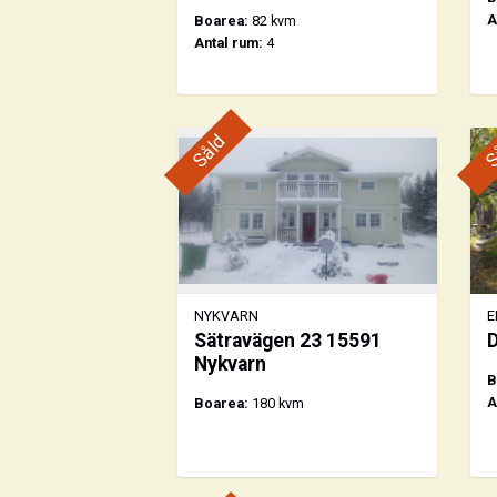
A
Boarea:
82 kvm
Antal rum:
4
Såld
S
NYKVARN
E
Sätravägen 23 15591
Nykvarn
B
A
Boarea:
180 kvm