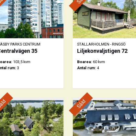
ÄSBY PARKS CENTRUM
STALLARHOLMEN - RINGSÖ
entralvägen 35
Liljekonvaljstigen 72
oarea:
103,5 kvm
Boarea:
60 kvm
ntal rum:
3
Antal rum:
4
åld
Såld