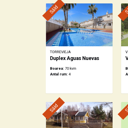
Såld
S
TORREVIEJA
V
Duplex Aguas Nuevas
V
Boarea:
70 kvm
B
Antal rum:
4
A
Såld
S