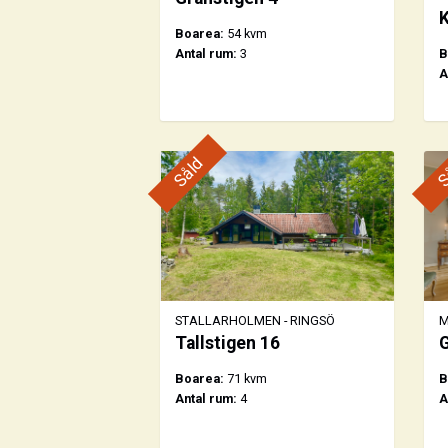
K
Boarea:
54 kvm
Antal rum:
3
B
A
Såld
S
STALLARHOLMEN - RINGSÖ
M
Tallstigen 16
G
Boarea:
71 kvm
B
Antal rum:
4
A