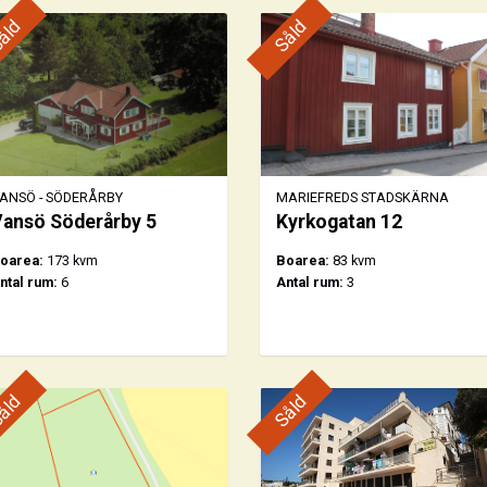
åld
Såld
ANSÖ - SÖDERÅRBY
MARIEFREDS STADSKÄRNA
ansö Söderårby 5
Kyrkogatan 12
oarea:
173 kvm
Boarea:
83 kvm
ntal rum:
6
Antal rum:
3
åld
Såld