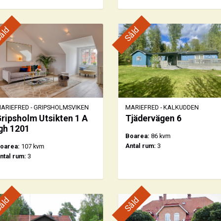
åld
Såld
ARIEFRED - GRIPSHOLMSVIKEN
MARIEFRED - KALKUDDEN
ripsholm Utsikten 1 A
Tjädervägen 6
gh 1201
Boarea:
86 kvm
Antal rum:
3
oarea:
107 kvm
ntal rum:
3
åld
Såld