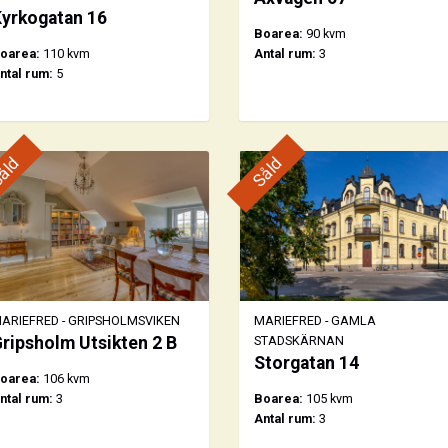
yrkogatan 16
Boarea:
90 kvm
oarea:
110 kvm
Antal rum:
3
ntal rum:
5
åld
Såld
ARIEFRED - GRIPSHOLMSVIKEN
MARIEFRED - GAMLA
ripsholm Utsikten 2 B
STADSKÄRNAN
Storgatan 14
oarea:
106 kvm
ntal rum:
3
Boarea:
105 kvm
Antal rum:
3