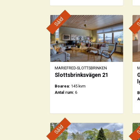
Såld
S
MARIEFRED-SLOTTSBRINKEN
M
Slottsbrinksvägen 21
G
l
Boarea:
145 kvm
Antal rum:
6
B
A
Såld
S