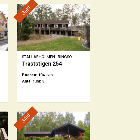
Såld
STALLARHOLMEN - RINGSÖ
Traststigen 254
Boarea:
104 kvm
Antal rum:
3
Såld