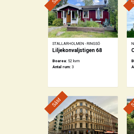
STALLARHOLMEN - RINGSÖ
N
Liljekonvaljstigen 68
C
Boarea:
52 kvm
B
Antal rum:
3
A
Såld
S