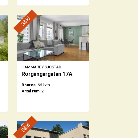
Såld
HAMMARBY SJÖSTAD
Rorgängargatan 17A
Boarea:
66 kvm
Antal rum:
2
Såld