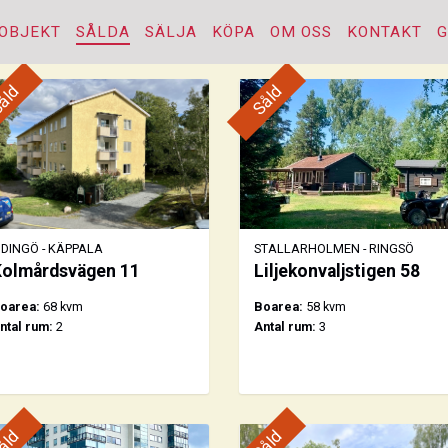
OBJEKT
SÅLDA
SÄLJA
KÖPA
OM OSS
KONTAKT
åld
Såld
IDINGÖ - KÄPPALA
STALLARHOLMEN - RINGSÖ
olmårdsvägen 11
Liljekonvaljstigen 58
oarea:
68 kvm
Boarea:
58 kvm
ntal rum:
2
Antal rum:
3
åld
Såld