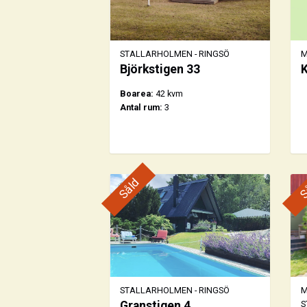
STALLARHOLMEN - RINGSÖ
M
Björkstigen 33
K
Boarea:
42 kvm
Antal rum:
3
Såld
S
STALLARHOLMEN - RINGSÖ
M
Granstigen 4
S