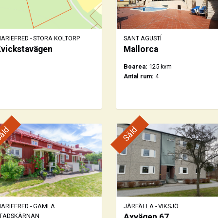
ARIEFRED - STORA KOLTORP
SANT AGUSTÍ
vickstavägen
Mallorca
Boarea:
125 kvm
Antal rum:
4
åld
Såld
ARIEFRED - GAMLA
JÄRFÄLLA - VIKSJÖ
TADSKÄRNAN
Axvägen 67