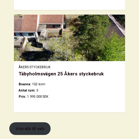
ÅKERS STYCKEBRUK
Täbyholmsvägen 25 Åkers styckebruk
Boarea:
102 kvm
Antal rum:
5
Pris:
1 995 000 SEK
Visa alla till salu