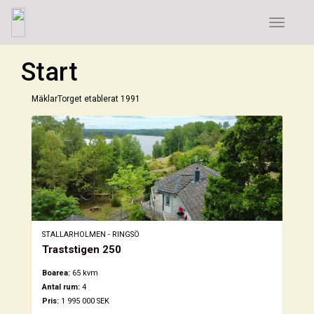
Toggle
navigatio
Start
MäklarTorget etablerat 1991
STALLARHOLMEN - RINGSÖ
Traststigen 250
Boarea:
65 kvm
Antal rum:
4
Pris:
1 995 000 SEK